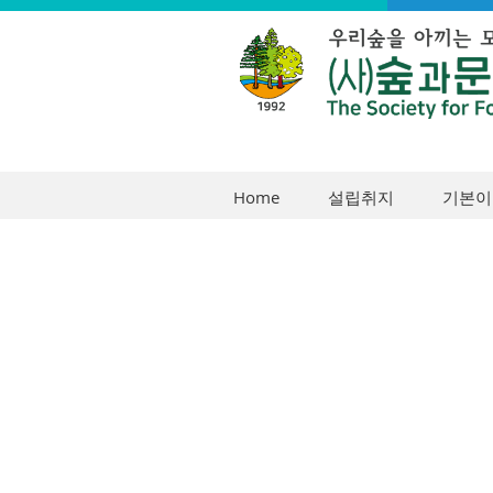
Home
설립취지
기본이
2019년 녹색
의 숲, 나를 
집