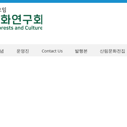
념
운영진
Contact Us
발행본
산림문화전집
자금사업 숲체험·교육 ‘느림
찾는 초록여행’ 1기 참가자 모