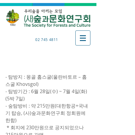
02 745 4811
2017년 해외 숲탐방 | 몽골
홉스굴
- 탐방지 : 몽골 홉스굴(울란바토르 – 홉
스굴 Khovsgol)
- 탐방기간 : 6월 28일(수) ~ 7월 4일(화)
(5박 7일)
- 숲탐방비 : 약 215만원(대한항공+국내
기 탑승, (사)숲과문화연구회 정회원에 
한함)
 * 회지에 230만원으로 공지되었으나 
215만원으로 감액