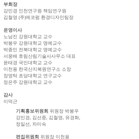
부회장
강민경 인천연구원 책임연구원
김철영 (주)에코펌 환경디자인팀장
운영이사
노남진 강원대학교 교수
박봉우 강원대학교 명예교수
박종민 전북대학교 명예교수
서웅배 호림산림기술사사무소 대표
윤태경 국민대학교 교수
이천용 한국산지복원연구소 소장
장영탁 초당대학교 연구교수
정은주 강원대학교 교수
감사
​이덕근
기획홍보위원회
위원장 박봉우
강민경, 김선중, 김철영, 유경화,
정일선, 차미숙
편집위원회
위원장 이천용