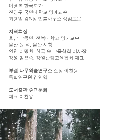
이영복 한국화가
전영우 국민대학교 명예교수
​최병암 김&장 법률사무소 상임고문
지역회장
호남 박종민, 전북대학교 명예교수
울산 윤 석, 울산 시청
인천 이명환, 한국 숲 교육협회 이사장
​강원 김은숙, 강원산림교육협회 대표
부설 나무와숲연구소
소장 이천용
특별연구원 김인엽
도서출판 숲과문화
대표 이천용