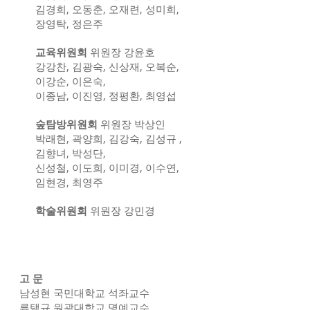
김경희, 오동춘, 오재련, 성미희,
장영탁, 정은주
교육위원회
위원장 강윤호
​강강찬, 김광숙, 신상재, 오복순,
이강순, 이은숙,
이종남, 이진영, 정평환, 최영섭
숲탐방위원회
위원장 박상인
박래현, 곽양희, 김강숙, 김성규 ,
김향녀, 박성단,
신성철, 이도희, 이미경, 이수연,
임현경, 최영주
학술위원회
위원장 강민경
고 문
남성현 국민대학교 석좌교수
류택규 원광대학교 명예교수