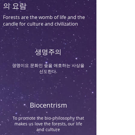
의 요람
Forests are the womb of life and the
candle for culture and civilization
생명주의
생명이요 문화인 숲을 애호하는 사상을
선도한다.
Biocentrism
To promote the bio-philosophy that
makes us love the forests, our life
and culture